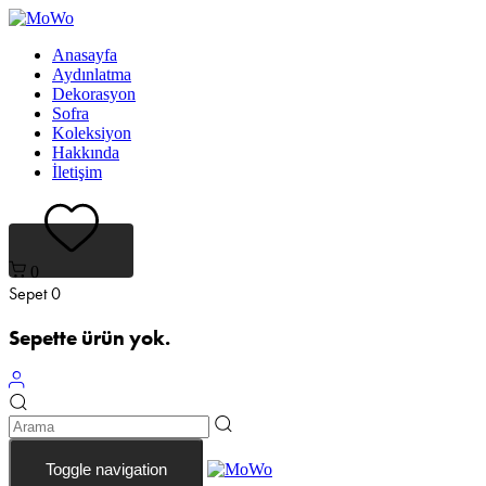
Bağlantıları
Birincil
atla
navigasyona
Anasayfa
atla
Aydınlatma
İçeriğe
Dekorasyon
geç
Sofra
Koleksiyon
Hakkında
İletişim
0
Sepet
0
Sepette ürün yok.
Toggle navigation