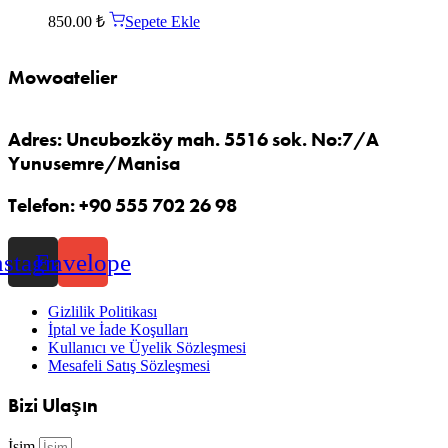
850.00
₺
Sepete Ekle
Mowoatelier
Adres: Uncubozköy mah. 5516 sok. No:7/A
Yunusemre/Manisa
Telefon: +90 555 702 26 98
nstagram
Envelope
Gizlilik Politikası
İptal ve İade Koşulları
Kullanıcı ve Üyelik Sözleşmesi
Mesafeli Satış Sözleşmesi
Bizi Ulaşın
İsim