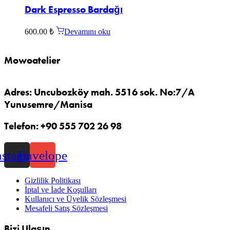
Dark Espresso Bardağı
600.00
₺
Devamını oku
Mowoatelier
Adres: Uncubozköy mah. 5516 sok. No:7/A
Yunusemre/Manisa
Telefon: +90 555 702 26 98
nstagram
Envelope
Gizlilik Politikası
İptal ve İade Koşulları
Kullanıcı ve Üyelik Sözleşmesi
Mesafeli Satış Sözleşmesi
Bizi Ulaşın