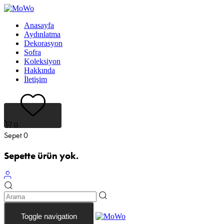
Bağlantıları
Birincil
atla
navigasyona
Anasayfa
atla
Aydınlatma
İçeriğe
Dekorasyon
geç
Sofra
Koleksiyon
Hakkında
İletişim
0
Sepet
0
Sepette ürün yok.
Toggle navigation