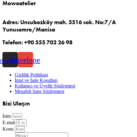
Mowoatelier
Adres: Uncubozköy mah. 5516 sok. No:7/A
Yunusemre/Manisa
Telefon: +90 555 702 26 98
nstagram
Envelope
Gizlilik Politikası
İptal ve İade Koşulları
Kullanıcı ve Üyelik Sözleşmesi
Mesafeli Satış Sözleşmesi
Bizi Ulaşın
İsim
E-mail
Konu