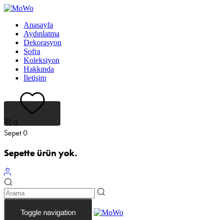
Bağlantıları
Birincil
atla
navigasyona
Anasayfa
atla
Aydınlatma
İçeriğe
Dekorasyon
geç
Sofra
Koleksiyon
Hakkında
İletişim
0
Sepet
0
Sepette ürün yok.
Toggle navigation